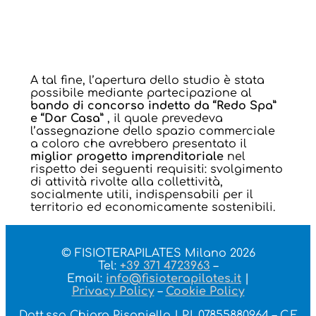
A tal fine, l’apertura dello studio è stata
possibile mediante partecipazione al
bando di concorso indetto da “Redo Spa”
e “Dar Casa”
, il quale prevedeva
l’assegnazione dello spazio commerciale
a coloro che avrebbero presentato il
miglior progetto imprenditoriale
nel
rispetto dei seguenti requisiti: svolgimento
di attività rivolte alla collettività,
socialmente utili, indispensabili per il
territorio ed economicamente sostenibili.
© FISIOTERAPILATES Milano 2026
Tel:
+39 371 4723963
–
Email:
info@fisioterapilates.it
|
Privacy Policy
–
Cookie Policy
Dott.ssa Chiara Pisaniello | P.I. 07855880964 – C.F.